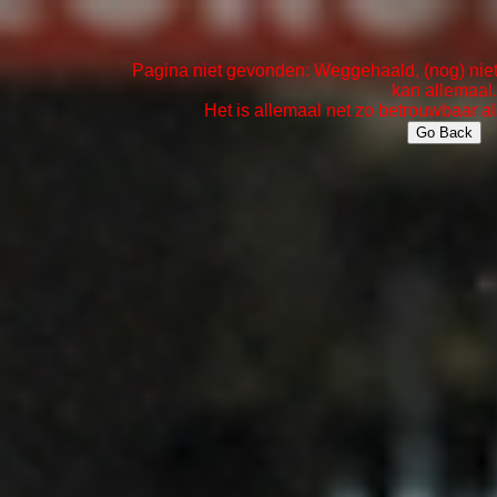
Pagina niet gevonden: Weggehaald, (nog) niet 
kan allemaal.
Het is allemaal net zo betrouwbaar al
Go Back