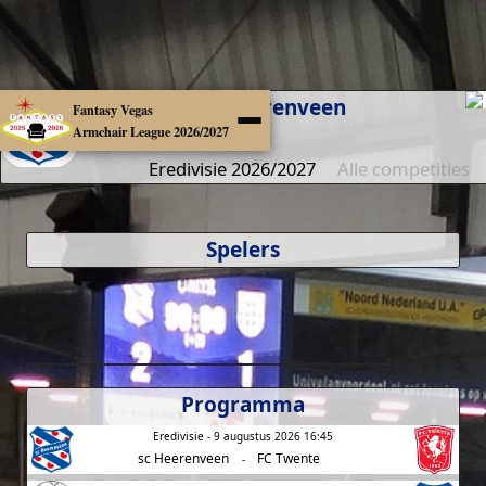
sc Heerenveen
Fantasy Vegas
Armchair League 2026/2027
Eredivisie 2026/2027
Alle competities
Spelers
Programma
Eredivisie - 9 augustus 2026 16:45
sc Heerenveen
FC Twente
-