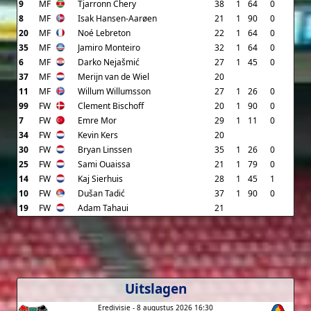
9
MF
Tjarronn Chery
38
1
64
0
8
MF
Isak Hansen-Aarøen
21
1
90
0
20
MF
Noé Lebreton
22
1
64
0
35
MF
Jamiro Monteiro
32
1
64
0
6
MF
Darko Nejašmić
27
1
45
0
37
MF
Merijn van de Wiel
20
11
MF
Willum Willumsson
27
1
26
0
99
FW
Clement Bischoff
20
1
90
0
7
FW
Emre Mor
29
1
11
0
34
FW
Kevin Kers
20
30
FW
Bryan Linssen
35
1
26
0
25
FW
Sami Ouaissa
21
1
79
0
14
FW
Kaj Sierhuis
28
1
45
1
10
FW
Dušan Tadić
37
1
90
0
19
FW
Adam Tahaui
21
Uitslagen
Eredivisie - 8 augustus 2026 16:30