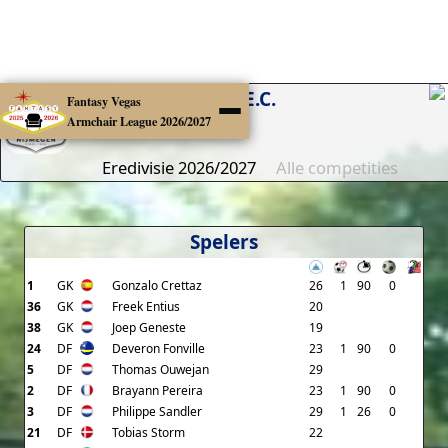
N.E.C.
Fantasy Vegas
Armchair League 2026/2027
Eredivisie 2026/2027
Alle competities
Spelers
1
GK
Gonzalo Crettaz
26
1
90
0
36
GK
Freek Entius
20
38
GK
Joep Geneste
19
24
DF
Deveron Fonville
23
1
90
0
5
DF
Thomas Ouwejan
29
2
DF
Brayann Pereira
23
1
90
0
3
DF
Philippe Sandler
29
1
26
0
21
DF
Tobias Storm
22