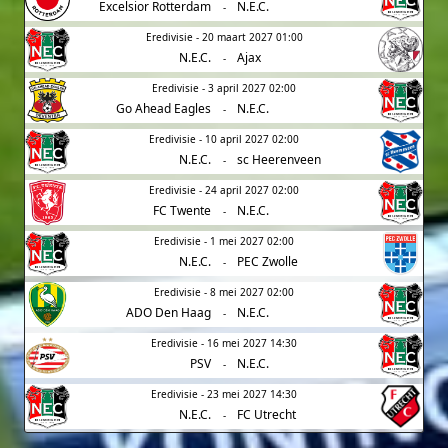
Excelsior Rotterdam
N.E.C.
-
Eredivisie - 20 maart 2027 01:00
N.E.C.
Ajax
-
Eredivisie - 3 april 2027 02:00
Go Ahead Eagles
N.E.C.
-
Eredivisie - 10 april 2027 02:00
N.E.C.
sc Heerenveen
-
Eredivisie - 24 april 2027 02:00
FC Twente
N.E.C.
-
Eredivisie - 1 mei 2027 02:00
N.E.C.
PEC Zwolle
-
Eredivisie - 8 mei 2027 02:00
ADO Den Haag
N.E.C.
-
Eredivisie - 16 mei 2027 14:30
PSV
N.E.C.
-
Eredivisie - 23 mei 2027 14:30
N.E.C.
FC Utrecht
-