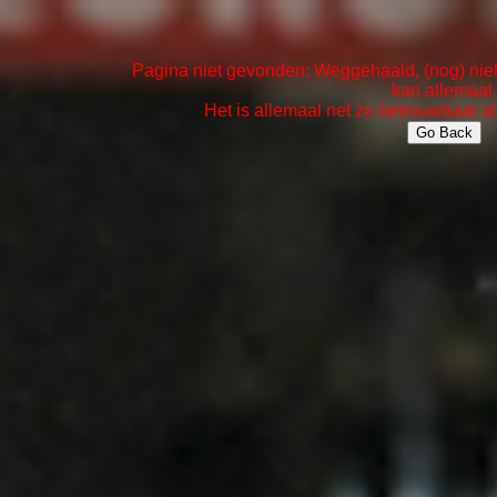
Pagina niet gevonden: Weggehaald, (nog) niet 
kan allemaal.
Het is allemaal net zo betrouwbaar al
Go Back