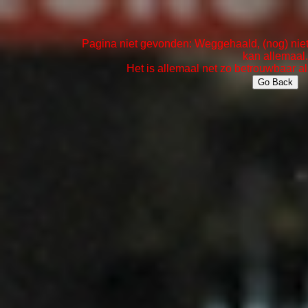
Pagina niet gevonden: Weggehaald, (nog) niet 
kan allemaal.
Het is allemaal net zo betrouwbaar al
Go Back