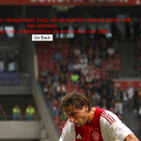
: Weggehaald, (nog) niet gemaakt of verkeerd gelinkt. Het
kan allemaal.
maal net zo betrouwbaar als een voorzet van Dijks.
Go Back