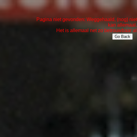
Pagina niet gevonden: Weggehaald, (nog) niet 
kan allemaal.
Het is allemaal net zo betrouwbaar al
Go Back