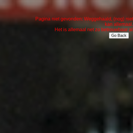
Pagina niet gevonden: Weggehaald, (nog) niet 
kan allemaal.
Het is allemaal net zo betrouwbaar al
Go Back