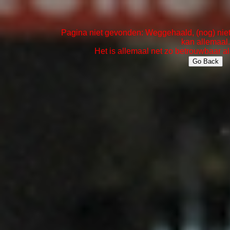
Pagina niet gevonden: Weggehaald, (nog) niet 
kan allemaal.
Het is allemaal net zo betrouwbaar al
Go Back