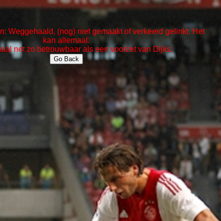
: Weggehaald, (nog) niet gemaakt of verkeerd gelinkt. Het
kan allemaal.
maal net zo betrouwbaar als een voorzet van Dijks.
Go Back