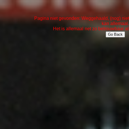
Pagina niet gevonden: Weggehaald, (nog) niet 
kan allemaal.
Het is allemaal net zo betrouwbaar al
Go Back