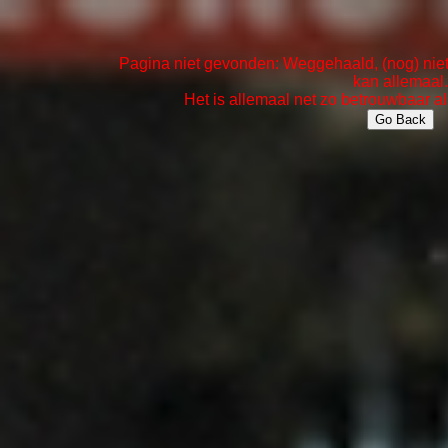
Pagina niet gevonden: Weggehaald, (nog) niet 
kan allemaal.
Het is allemaal net zo betrouwbaar al
Go Back