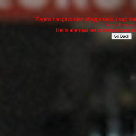
Pagina niet gevonden: Weggehaald, (nog) niet 
kan allemaal.
Het is allemaal net zo betrouwbaar al
Go Back